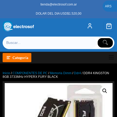
Saltar
tienda@electrosof.com.ar
al
ARS
contenido
DOLAR DEL DIA USD$1.520,00
Categoría
Inicio
/
COMPONENTES DE PC
/
Memoria Dimm
/
Ddr4
/ DDR4 KINGSTON
8GB 3733MHz HYPERX FURY BLACK