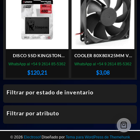
$85,40.
$29,09.
DISCO SSD KINGSTON
COOLER 80X80X25MM VT
480GB A400 SATA
BUJE 8CM 12V FICHA
WhatsApp al +54 9 2614 85-5362
WhatsApp al +54 9 2614 85-5362
MOLEX
$
120,21
$
3,08
Filtrar por estado de inventario
Filtrar por atributo
© 2026
Electrosof
Diseñado por
Tema para WordPress de Themehunk