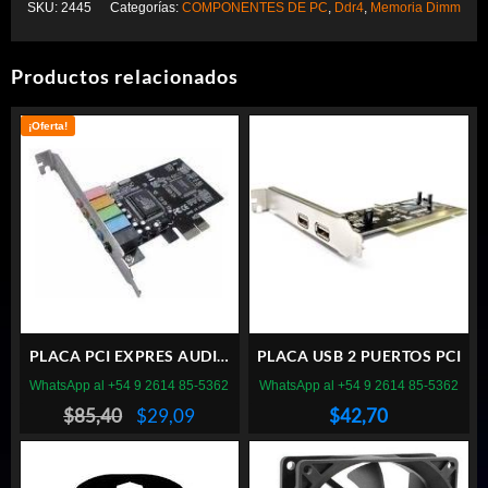
SKU:
2445
Categorías:
COMPONENTES DE PC
,
Ddr4
,
Memoria Dimm
Productos relacionados
¡Oferta!
PLACA PCI EXPRES AUDIO
PLACA USB 2 PUERTOS PCI
NS-PCIE A U6
WhatsApp al +54 9 2614 85-5362
WhatsApp al +54 9 2614 85-5362
El
El
$
85,40
$
29,09
$
42,70
precio
precio
original
actual
era:
es: