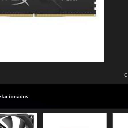
C
elacionados