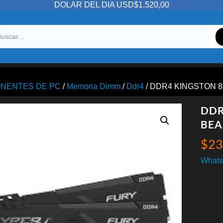
DOLAR DEL DIA USD$1.520,00
NENTES DE PC
/
Memoria Dimm
/
Ddr4
/ DDR4 KINGSTON 
DDR
BEA
$
23
Whats