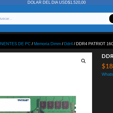
DOLAR DEL DIA USD$1.520,00
NENTES DE PC
/
Memoria Dimm
/
Ddr4
/ DDR4 PATRIOT 16
DDR
$
18
Whats