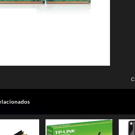
C
elacionados