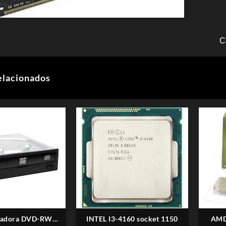
C
elacionados
badora DVD-RW
INTEL I3-4160 socket 1150
AMD