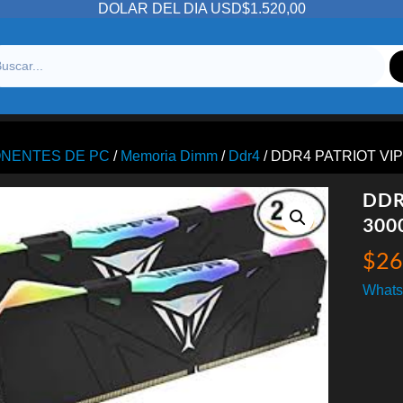
DOLAR DEL DIA USD$1.520,00
NENTES DE PC
/
Memoria Dimm
/
Ddr4
/ DDR4 PATRIOT VI
DDR
300
$
26
Whats