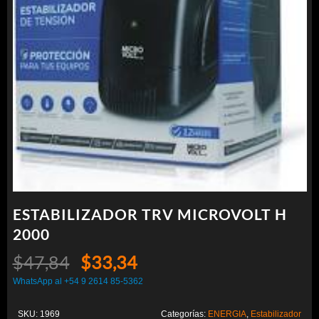
ESTABILIZADOR TRV MICROVOLT H
2000
El
El
$
47,84
$
33,34
precio
precio
WhatsApp al +54 9 2614 85-5362
original
actual
SKU:
1969
Categorías:
ENERGIA
,
Estabilizador