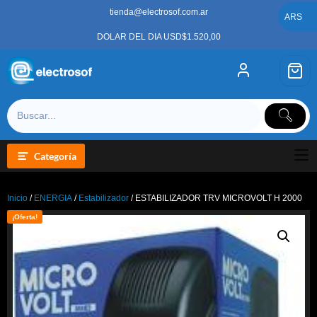
Saltar
tienda@electrosof.com.ar
al
ARS
contenido
DOLAR DEL DIA USD$1.520,00
Categoría
Inicio
/
ENERGIA
/
Estabilizador
/ ESTABILIZADOR TRV MICROVOLT H 2000
¡Oferta!