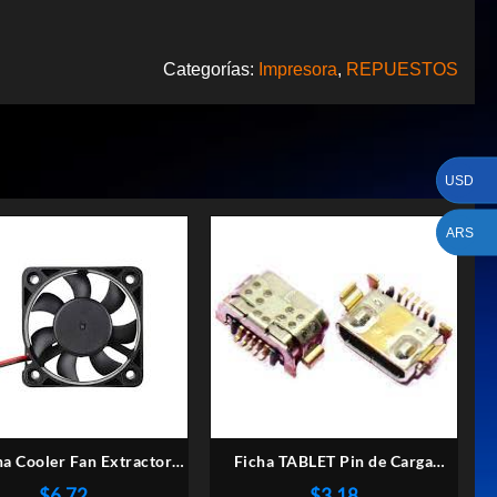
Categorías:
Impresora
,
REPUESTOS
USD
ARS
na Cooler Fan Extractor
Ficha TABLET Pin de Carga
x10mm 12vcc Buje 2,5
Huawei P9
$
6,72
$
3,18