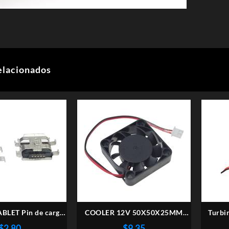
elacionados
ABLET Pin de carga
COOLER 12V 50X50X25MM
Turbi
icrousb
CONECTOR 3 PINES
60x60
$
2,80
$
9,35