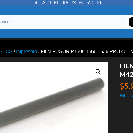
DOLAR DEL DIA USD$1.520,00
STOS
/
Impresora
/ FILM FUSOR P1606 1566 1536 PRO 401 
FIL
M42
$
5,
Whats