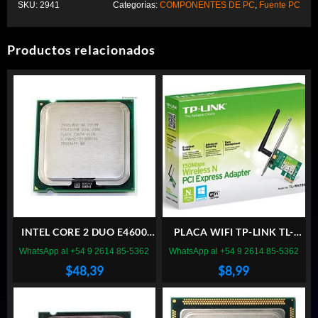
SKU:
2941
Categorías:
COMPONENTES DE PC
,
Fuente PC
Productos relacionados
INTEL CORE 2 DUO E4600
PLACA WIFI TP-LINK TL-
SOCKET LGA 775
WN781ND PCI EXPRESS
WhatsApp al +54 9 2614 85-5362
WhatsApp al +54 9 2614 85-5362
$
48,39
$
8,99