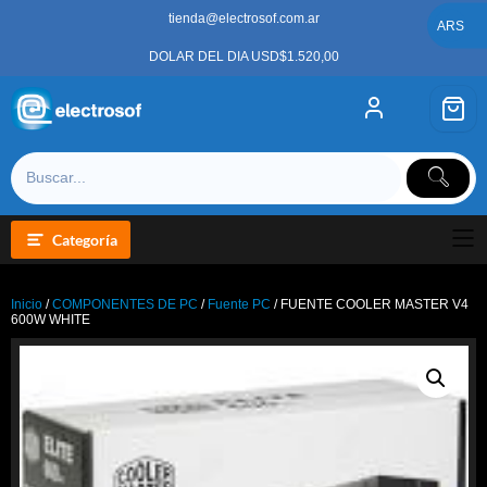
Saltar
tienda@electrosof.com.ar
al
ARS
contenido
DOLAR DEL DIA USD$1.520,00
Categoría
Inicio
/
COMPONENTES DE PC
/
Fuente PC
/ FUENTE COOLER MASTER V4
600W WHITE