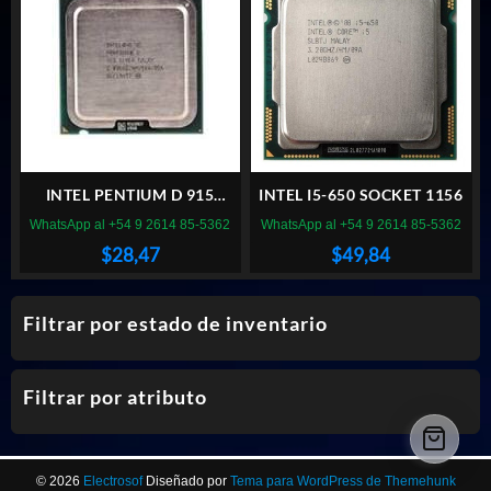
INTEL PENTIUM D 915
INTEL I5-650 SOCKET 1156
SOCKET 775
WhatsApp al +54 9 2614 85-5362
WhatsApp al +54 9 2614 85-5362
$
28,47
$
49,84
Filtrar por estado de inventario
Filtrar por atributo
© 2026
Electrosof
Diseñado por
Tema para WordPress de Themehunk