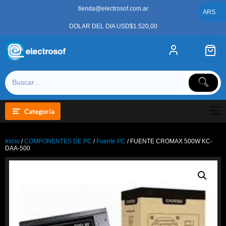
Saltar
tienda@electrosof.com.ar
al
ARS
contenido
DOLAR DEL DIA USD$1.520,00
Categoría
Inicio
/
COMPONENTES DE PC
/
Fuente PC
/ FUENTE CROMAX 500W KC-
DAA-500