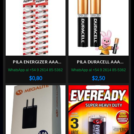
PILA ENERGIZER AAA
PILA DURACELL AAA
ALCALINA
ALCALINA (X2)
WhatsApp al +54 9 2614 85-5362
WhatsApp al +54 9 2614 85-5362
$
0,80
$
2,50