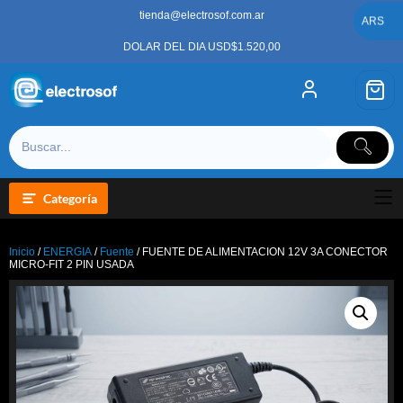
Saltar
tienda@electrosof.com.ar
al
ARS
contenido
DOLAR DEL DIA USD$1.520,00
Categoría
Inicio
/
ENERGIA
/
Fuente
/ FUENTE DE ALIMENTACION 12V 3A CONECTOR
MICRO-FIT 2 PIN USADA