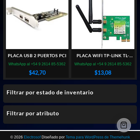
PLACA USB 2 PUERTOS PCI
PLACA WIFI TP-LINK TL-
WN881ND PCI EXPRESS
WhatsApp al +54 9 2614 85-5362
WhatsApp al +54 9 2614 85-5362
$
42,70
$
13,08
Filtrar por estado de inventario
Filtrar por atributo
© 2026
Electrosof
Diseñado por
Tema para WordPress de Themehunk