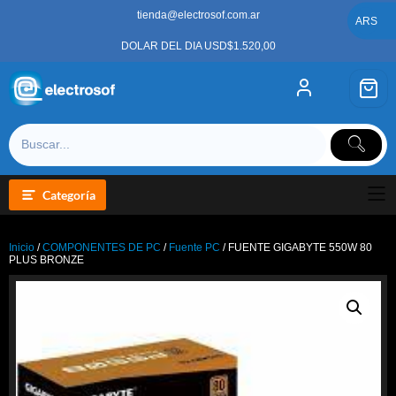
Saltar
tienda@electrosof.com.ar
al
ARS
contenido
DOLAR DEL DIA USD$1.520,00
Categoría
Inicio
/
COMPONENTES DE PC
/
Fuente PC
/ FUENTE GIGABYTE 550W 80
PLUS BRONZE