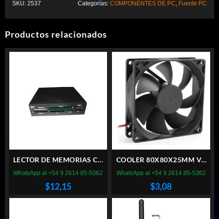
SKU:
2537
Categorías:
COMPONENTES DE PC
,
Fuente PC
Productos relacionados
LECTOR DE MEMORIAS CX
COOLER 80X80X25MM VT
INTERNO
BUJE 8CM 12V FICHA
WhatsApp al +54 9 2614 85-5362
WhatsApp al +54 9 2614 85-5362
MOLEX
$
12,15
$
3,08