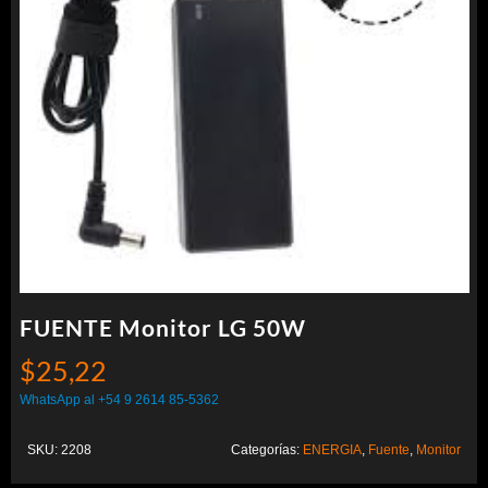
FUENTE Monitor LG 50W
$
25,22
WhatsApp al +54 9 2614 85-5362
SKU:
2208
Categorías:
ENERGIA
,
Fuente
,
Monitor