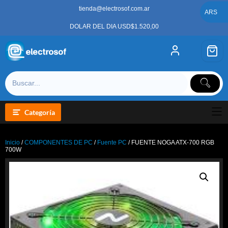
Saltar
tienda@electrosof.com.ar
al
ARS
contenido
DOLAR DEL DIA USD$1.520,00
Categoría
Inicio
/
COMPONENTES DE PC
/
Fuente PC
/ FUENTE NOGA ATX-700 RGB
700W