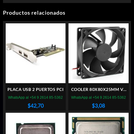
Productos relacionados
PLACA USB 2 PUERTOS PCI
COOLER 80X80X25MM VT
BUJE 8CM 12V FICHA
WhatsApp al +54 9 2614 85-5362
WhatsApp al +54 9 2614 85-5362
MOLEX
$
42,70
$
3,08