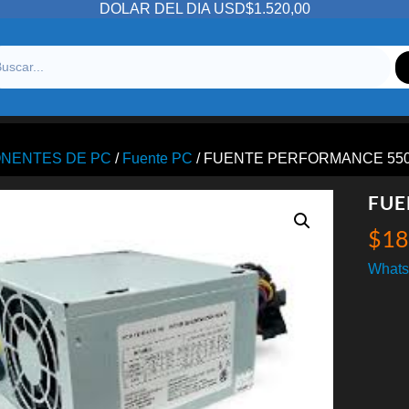
DOLAR DEL DIA USD$1.520,00
NENTES DE PC
/
Fuente PC
/ FUENTE PERFORMANCE 550
FUE
$
18
Whats