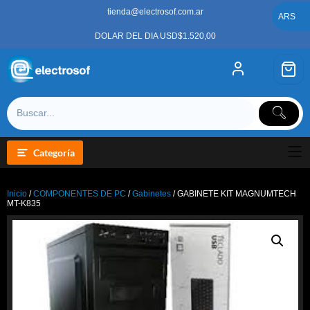
Saltar
tienda@electrosof.com.ar
al
ARS
contenido
DOLAR DEL DIA USD$1.520,00
Categoría
Inicio
/
COMPONENTES DE PC
/
Gabinetes
/ GABINETE KIT MAGNUMTECH
MT-K835