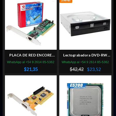
¡Oferta!
PLACA DE RED ENCORE
Lectograbadora DVD-RW
ENL832 PCI
LITEON
WhatsApp al +54 9 2614 85-5362
WhatsApp al +54 9 2614 85-5362
El
El
$
21,35
$
42,42
$
23,52
precio
precio
original
actual
era:
es:
$42,42.
$23,52.