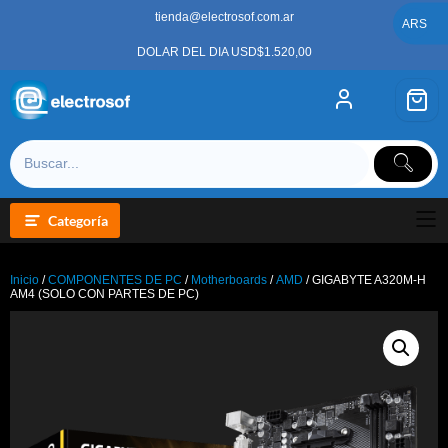
Saltar
tienda@electrosof.com.ar
al
ARS
contenido
DOLAR DEL DIA USD$1.520,00
Categoría
Inicio
/
COMPONENTES DE PC
/
Motherboards
/
AMD
/ GIGABYTE A320M-H
AM4 (SOLO CON PARTES DE PC)