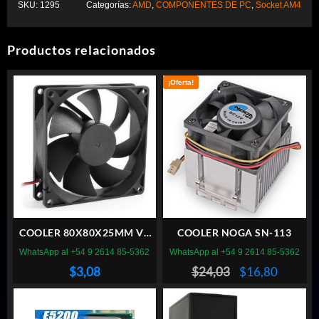
SKU:
1295
Categorías:
AMD
,
COMPONENTES DE PC
,
Socket AM4
Productos relacionados
¡Oferta!
COOLER 80X80X25MM VT
COOLER NOGA SN-113
BUJE 8CM 12V FICHA
WhatsApp al +54 9 2614 85-5362
WhatsApp al +54 9 2614 85-5362
MOLEX
El
El
$
3,08
$
24,03
$
16,80
precio
precio
original
actual
era:
es: