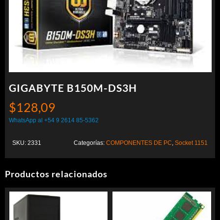
GIGABYTE B150M-DS3H
$
128,09
WhatsApp al +54 9 2614 85-5362
SKU:
2331
Categorías:
COMPONENTES DE PC
,
Socket 1151
Productos relacionados