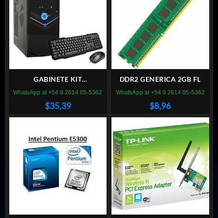
GABINETE KIT
DDR2 GENERICA 2GB FL
PERFORMANCE 6810 600W
WhatsApp al +54 9 2614 85-5362
WhatsApp al +54 9 2614 85-5362
TEC MOU PAR
$
35,39
$
8,96