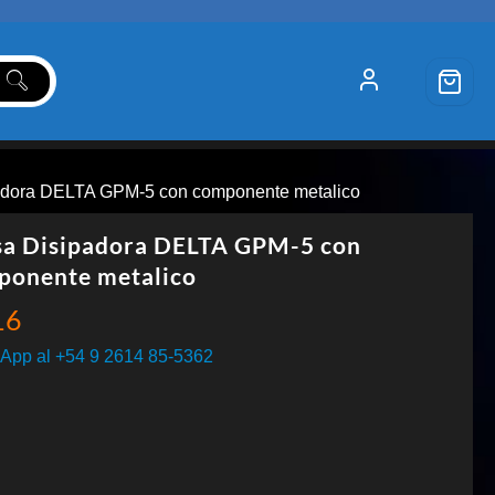
adora DELTA GPM-5 con componente metalico
sa Disipadora DELTA GPM-5 con
ponente metalico
16
App al +54 9 2614 85-5362