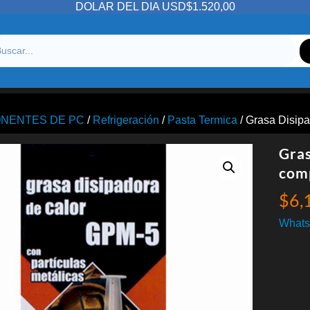
DOLAR DEL DIA USD$1.520,00
NENTES DE PC
/
Refrigeración
/
Pasta Termica
/ Grasa Disip
Gra
com
$
6,
Whats