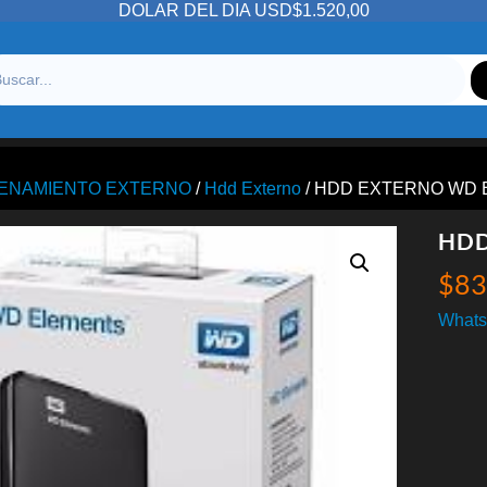
DOLAR DEL DIA USD$1.520,00
ENAMIENTO EXTERNO
/
Hdd Externo
/ HDD EXTERNO WD E
HDD
$
83
Whats