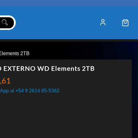
lements 2TB
 EXTERNO WD Elements 2TB
,61
App al +54 9 2614 85-5362