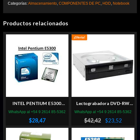
Categorías:
Almacenamiento
,
COMPONENTES DE PC
,
HDD
,
Notebook
Productos relacionados
¡Oferta!
INTEL PENTIUM E5300
Lectograbadora DVD-RW
SOCKET 775
LITEON
WhatsApp al +54 9 2614 85-5362
WhatsApp al +54 9 2614 85-5362
El
El
$
28,47
$
42,42
$
23,52
precio
precio
original
actual
era:
es: