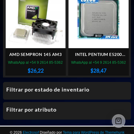
$42,42.
$23,52.
AMD SEMPRON 145 AM3
INTEL PENTIUM E5200
SOCKET 775
WhatsApp al +54 9 2614 85-5362
WhatsApp al +54 9 2614 85-5362
$
26,22
$
28,47
Filtrar por estado de inventario
Filtrar por atributo
© 2026
Electrosof
Diseñado por
Tema para WordPress de Themehunk