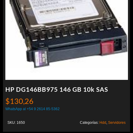
HP DG146BB975 146 GB 10k SAS
$
130,26
WhatsApp al +54 9 2614 85-5362
SKU:
1650
Categorías:
Hdd
,
Servidores