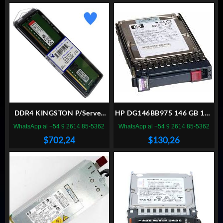
DDR4 KINGSTON P/Server
HP DG146BB975 146 GB 10k
DELL 32GB 2666MHz
SAS
WhatsApp al +54 9 2614 85-5362
WhatsApp al +54 9 2614 85-5362
$
702,24
$
130,26