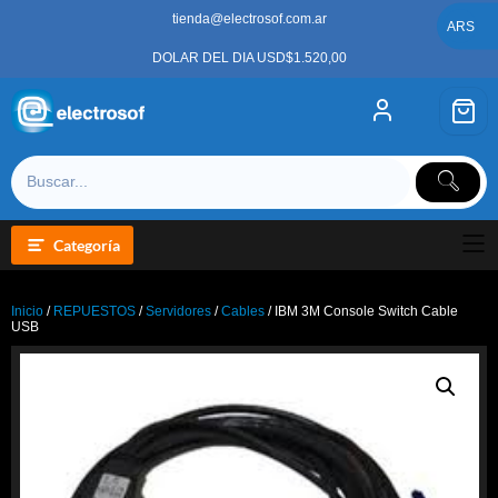
Saltar
tienda@electrosof.com.ar
al
ARS
contenido
DOLAR DEL DIA USD$1.520,00
Categoría
Inicio
/
REPUESTOS
/
Servidores
/
Cables
/ IBM 3M Console Switch Cable
USB