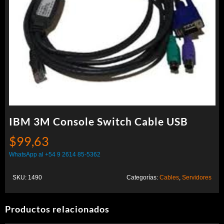
IBM 3M Console Switch Cable USB
$
99,63
WhatsApp al +54 9 2614 85-5362
SKU:
1490
Categorías:
Cables
,
Servidores
Productos relacionados