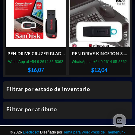
PEN DRIVE CRUZER BLADE
PEN DRIVE KINGSTON 3.2
64GB ROJO
DTX 64GB EXODIA NEGRO
WhatsApp al +54 9 2614 85-5362
WhatsApp al +54 9 2614 85-5362
$
16,07
$
12,04
Filtrar por estado de inventario
Filtrar por atributo
© 2026
Electrosof
Diseñado por
Tema para WordPress de Themehunk