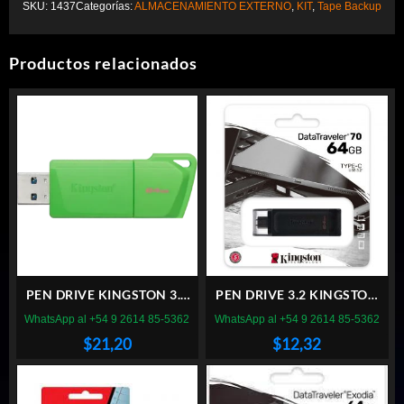
SKU:
1437
Categorías:
ALMACENAMIENTO EXTERNO
,
KIT
,
Tape Backup
Productos relacionados
PEN DRIVE KINGSTON 3.2
PEN DRIVE 3.2 KINGSTON
DTX 128GB EXODIA VERDE
64GB DATATRAVELER 70
WhatsApp al +54 9 2614 85-5362
WhatsApp al +54 9 2614 85-5362
USB TIPO C
$
21,20
$
12,32