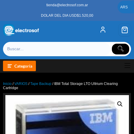
Saltar
tienda@electrosof.com.ar
al
ARS
contenido
DOLAR DEL DIA USD$1.520,00
Categoría
Inicio
/
VARIOS
/
Tape Backup
/ IBM Total Storage LTO Ultrium Clearing
Cartridge