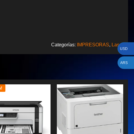
Categorías:
IMPRESORAS
,
Laser
USD
ARS
a!