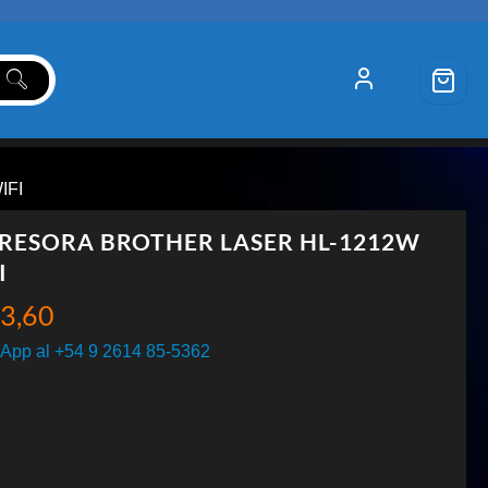
IFI
RESORA BROTHER LASER HL-1212W
I
3,60
App al +54 9 2614 85-5362