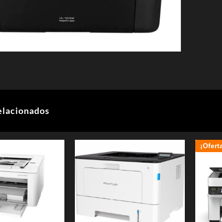
elacionados
¡Ofert