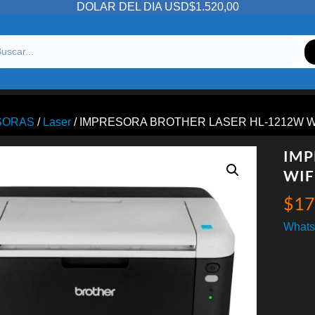
DOLAR DEL DIA USD$1.520,00
SORAS
/
Laser
/ IMPRESORA BROTHER LASER HL-1212W W
IMP
WIF
$
17
Whats