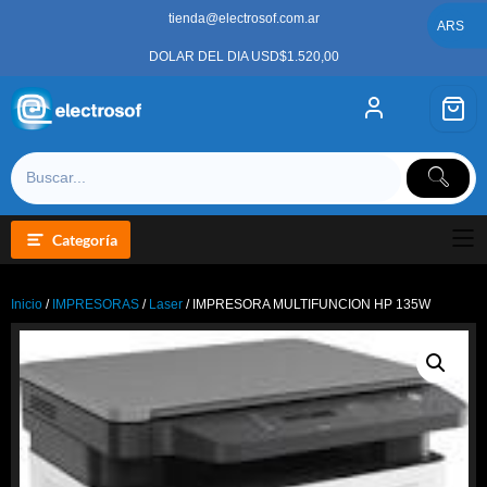
Saltar
tienda@electrosof.com.ar
al
ARS
contenido
DOLAR DEL DIA USD$1.520,00
Categoría
Inicio
/
IMPRESORAS
/
Laser
/ IMPRESORA MULTIFUNCION HP 135W