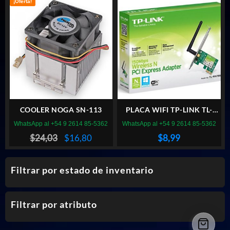
¡Oferta!
COOLER NOGA SN-113
PLACA WIFI TP-LINK TL-
WN781ND PCI EXPRESS
WhatsApp al +54 9 2614 85-5362
WhatsApp al +54 9 2614 85-5362
El
El
$
24,03
$
16,80
$
8,99
precio
precio
original
actual
Filtrar por estado de inventario
era:
es:
$24,03.
$16,80.
Filtrar por atributo