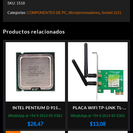
SKU:
1518
Categorías:
COMPONENTES DE PC
,
Microprocesadores
,
Socket 1151
Productos relacionados
INTEL PENTIUM D 915
PLACA WIFI TP-LINK TL-
SOCKET 775
WN881ND PCI EXPRESS
WhatsApp al +54 9 2614 85-5362
WhatsApp al +54 9 2614 85-5362
$
28,47
$
13,08