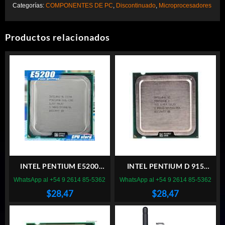
Categorías:
COMPONENTES DE PC
,
Discontinuado
,
Microprocesadores
Productos relacionados
INTEL PENTIUM E5200
INTEL PENTIUM D 915
SOCKET 775
SOCKET 775
WhatsApp al +54 9 2614 85-5362
WhatsApp al +54 9 2614 85-5362
$
28,47
$
28,47