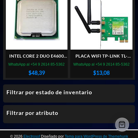
INTEL CORE 2 DUO E4600
PLACA WIFI TP-LINK TL-
SOCKET LGA 775
WN881ND PCI EXPRESS
WhatsApp al +54 9 2614 85-5362
WhatsApp al +54 9 2614 85-5362
$
48,39
$
13,08
Filtrar por estado de inventario
Filtrar por atributo
© 2026
Electrosof
Diseñado por
Tema para WordPress de Themehunk