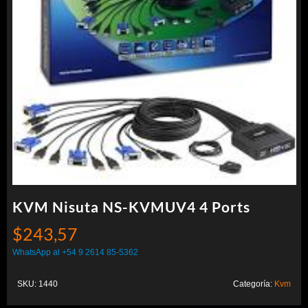
KVM Nisuta NS-KVMUV4 4 Ports
$
243,57
WhatsApp al +54 9 2614 85-5362
SKU:
1440
Categoría:
Kvm