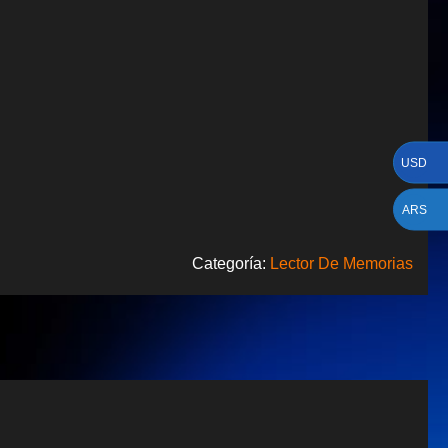
USD
ARS
Categoría:
Lector De Memorias