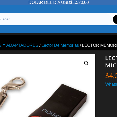
DOLAR DEL DIA USD$1.520,00
S Y ADAPTADORES
/
Lector De Memorias
/ LECTOR MEMORI
LEC
MIC
$
4,
Whats