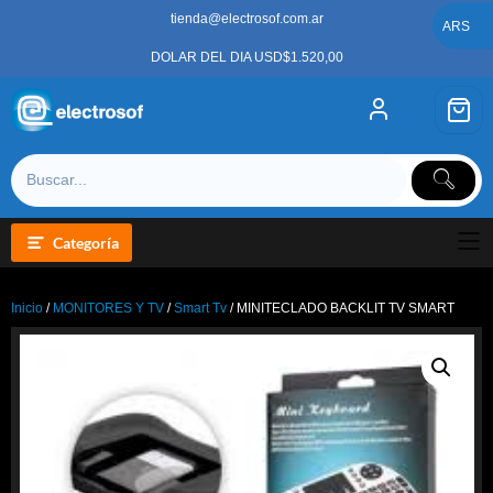
Saltar
tienda@electrosof.com.ar
al
ARS
contenido
DOLAR DEL DIA USD$1.520,00
Categoría
Inicio
/
MONITORES Y TV
/
Smart Tv
/ MINITECLADO BACKLIT TV SMART