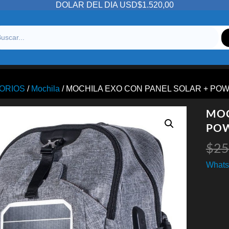
DOLAR DEL DIA USD$1.520,00
ORIOS
/
Mochila
/ MOCHILA EXO CON PANEL SOLAR + PO
MOC
POW
$
25
Whats