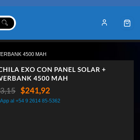
WERBANK 4500 MAH
HILA EXO CON PANEL SOLAR +
ERBANK 4500 MAH
El
El
3,15
$
241,92
precio
precio
App al +54 9 2614 85-5362
original
actual
era:
es:
$253,15.
$241,92.