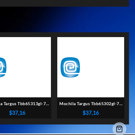
a Targus Tbb65313gl-70
Mochila Targus Tbb65302gl-70
e Iii 15,6″ 22l Papyrus
Octave Iii 15,6″ 23l Celeste
$
37,16
$
37,16