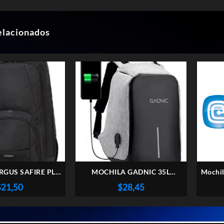
elacionados
RGUS SAFIRE PLUS
MOCHILA GADNIC 35L
Mochil
6″ NEGRO
ANTIROBO 15.6″ MCH20
Octav
$
21,50
$
28,45
NEGRO/GRIS