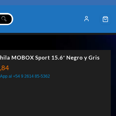
hila MOBOX Sport 15.6″ Negro y Gris
,84
App al +54 9 2614 85-5362