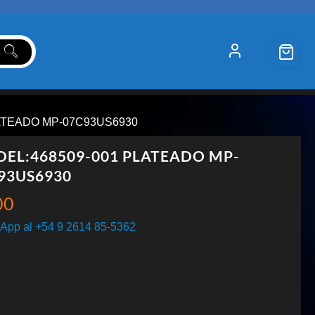
LATEADO MP-07C93US6930
EL:468509-001 PLATEADO MP-
93US6930
00
App al +54 9 2614 85-5362