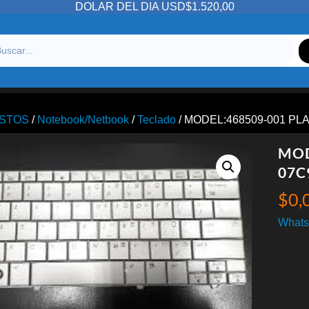
DOLAR DEL DIA USD$1.520,00
STOS
/
Notebook/Netbook
/
Teclado
/ MODEL:468509-001 P
MOD
07C
$
0,
Whats