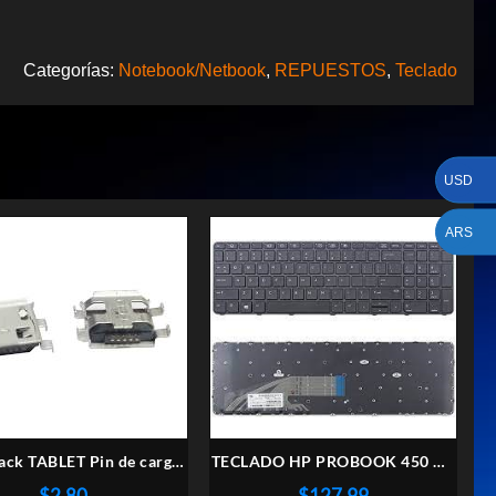
Categorías:
Notebook/Netbook
,
REPUESTOS
,
Teclado
USD
ARS
Jack TABLET Pin de carga
TECLADO HP PROBOOK 450 G3
Microusb
455 G3 470 G3 G4 650 470 G4
$
2,80
$
127,99