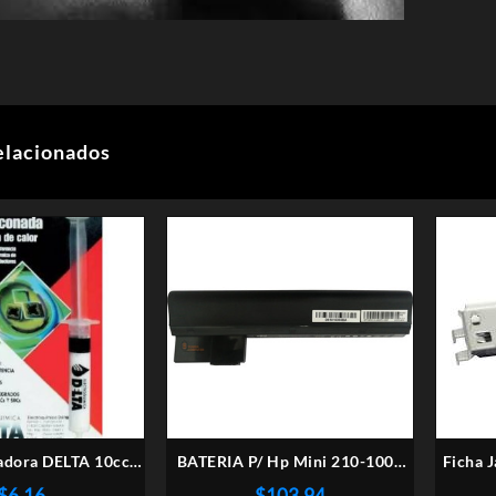
elacionados
padora DELTA 10cc
BATERIA P/ Hp Mini 210-1000
Ficha 
Blanca
210-2000 Hstnnn-ibop 646757-
$
6,16
$
103,94