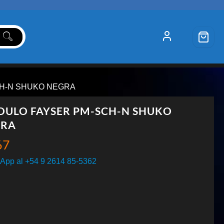
CH-N SHUKO NEGRA
ULO FAYSER PM-SCH-N SHUKO
GRA
67
App al +54 9 2614 85-5362