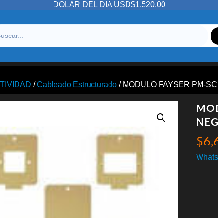
DOLAR DEL DIA USD$1.520,00
TIVIDAD
/
Cableado Estructurado
/ MODULO FAYSER PM-S
MOD
NE
$
6,
Whats