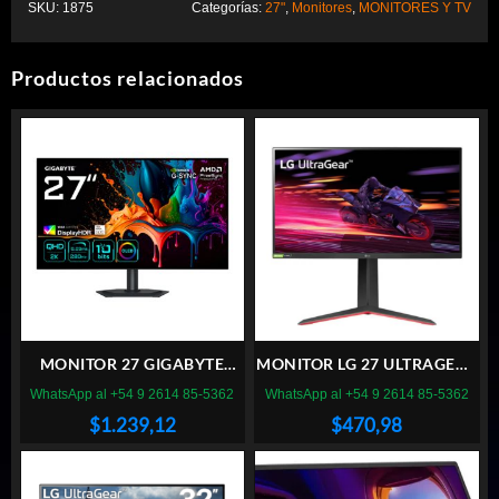
SKU:
1875
Categorías:
27"
,
Monitores
,
MONITORES Y TV
Productos relacionados
MONITOR 27 GIGABYTE
MONITOR LG 27 ULTRAGEAR
MO27Q28G GAMING OLED
27GP750-B FULL HD 240 Hz
WhatsApp al +54 9 2614 85-5362
WhatsApp al +54 9 2614 85-5362
280HZ
BORDERLESS (II) (6851)
$
1.239,12
$
470,98