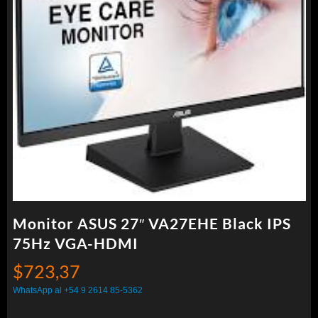
Monitor ASUS 27″ VA27EHE Black IPS
75Hz VGA-HDMI
$
723,37
WhatsApp al +54 9 2614 85-5362