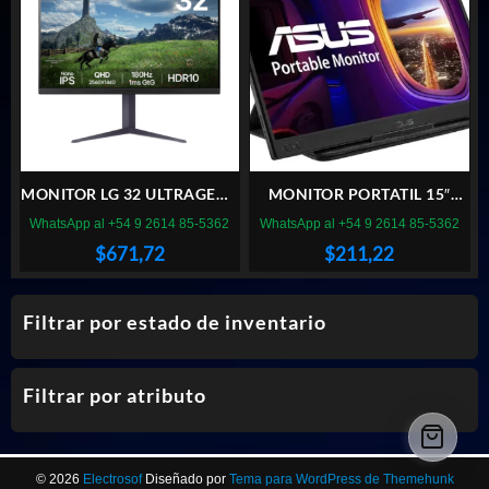
MONITOR LG 32 ULTRAGEAR
MONITOR PORTATIL 15″
32GS85Q-B NANO IPS QHD
ASUS MB166C IPS FHD
WhatsApp al +54 9 2614 85-5362
WhatsApp al +54 9 2614 85-5362
180 Hz (II) (1779)
$
671,72
$
211,22
Filtrar por estado de inventario
Filtrar por atributo
© 2026
Electrosof
Diseñado por
Tema para WordPress de Themehunk