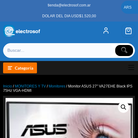
Saltar
tienda@electrosof.com.ar
al
ARS
contenido
DOLAR DEL DIA USD$1.520,00
Categoría
Inicio
/
MONITORES Y TV
/
Monitores
/ Monitor ASUS 27″ VA27EHE Black IPS
75Hz VGA-HDMI