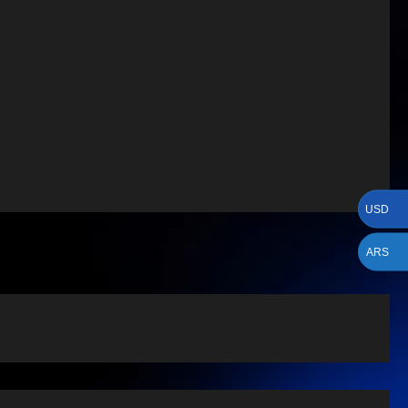
USD
ARS