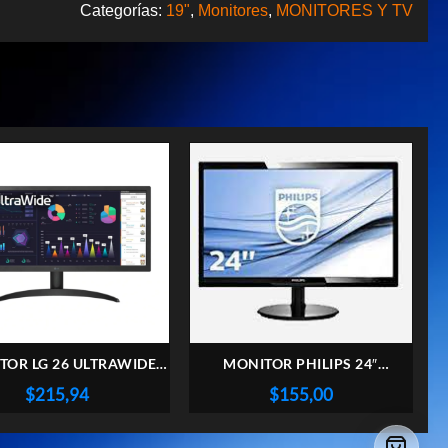
Categorías:
19"
,
Monitores
,
MONITORES Y TV
TOR LG 26 ULTRAWIDE
MONITOR PHILIPS 24″
500-B WFHD NARROW
241V8L/77 HDMI VGA
$
215,94
$
155,00
BEZEL (II) (7952)