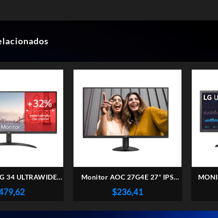
elacionados
G 34 ULTRAWIDE
Monitor AOC 27G4E 27″ IPS
MONI
-B BORDERLESS
FHD (1920 x 1080) 180Hz 1ms
26WQ
479,62
$
236,41
(II) (3300)
Gaming Ficha USA