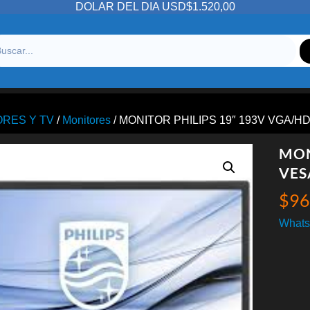
DOLAR DEL DIA USD$1.520,00
ORES Y TV
/
Monitores
/ MONITOR PHILIPS 19″ 193V VGA/H
MON
VES
$
96
Whats