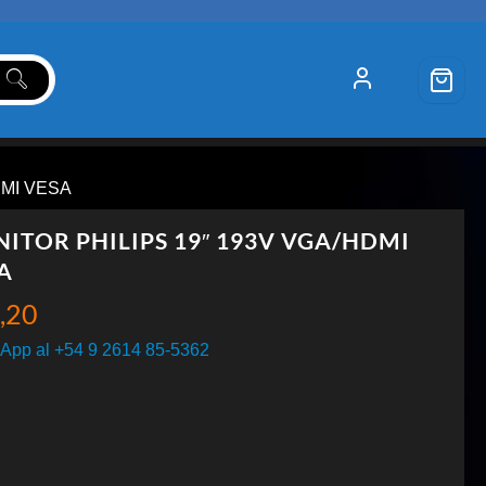
DMI VESA
ITOR PHILIPS 19″ 193V VGA/HDMI
A
,20
App al +54 9 2614 85-5362