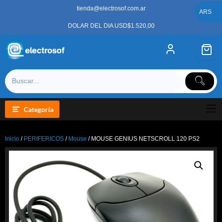
Saltar
tienda@electrosof.com.ar
al
ARS
contenido
DOLAR DEL DIA USD$1.520,00
Categoría
Inicio
/
PERIFERICOS
/
Mouse
/ MOUSE GENIUS NETSCROLL 120 PS2