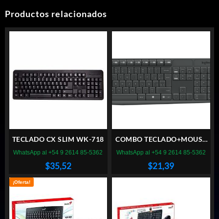
Productos relacionados
TECLADO CX SLIM WK-718
COMBO TECLADO+MOUSE
LOGITECH MK235
WhatsApp al +54 9 2614 85-5362
WhatsApp al +54 9 2614 85-5362
INALAMBRICO
$
35,52
$
21,39
¡Oferta!