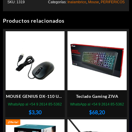
SKU:
1319
Categorías:
Inalambrico
,
Mouse
,
PERIFERICOS
Productos relacionados
MOUSE GENIUS DX-110 USB
Teclado Gaming ZIVA
NEGRO
WhatsApp al +54 9 2614 85-5362
WhatsApp al +54 9 2614 85-5362
$
3,30
$
68,20
¡Oferta!