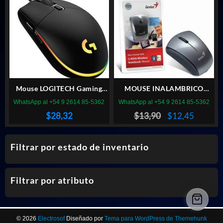
$5,86.
$3,32.
Mouse LOGITECH Gaming
MOUSE INALAMBRICO
G203 Lightsync Negro
GENIUS MICROTRAVELER
WhatsApp al +54 9 2614 85-5362
WhatsApp al +54 9 2614 85-5362
900S GRIS
El
El
$
28,32
$
13,90
$
12,45
precio
precio
original
actual
Filtrar por estado de inventario
era:
es:
$13,90.
$12,45.
Filtrar por atributo
© 2026
Electrosof
Diseñado por
Tema para WordPress de Themehunk