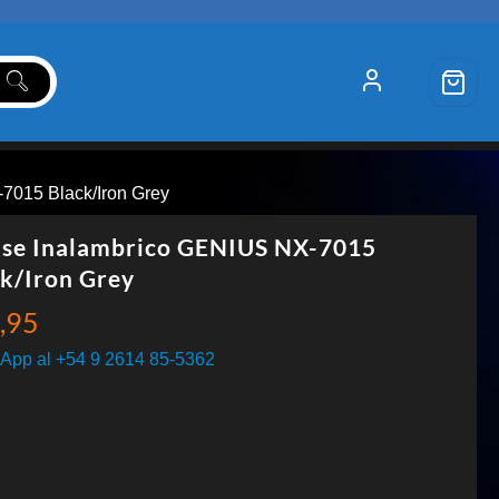
7015 Black/Iron Grey
se Inalambrico GENIUS NX-7015
k/Iron Grey
,95
App al +54 9 2614 85-5362