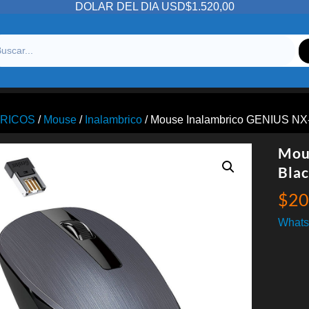
DOLAR DEL DIA USD$1.520,00
ERICOS
/
Mouse
/
Inalambrico
/ Mouse Inalambrico GENIUS NX-
Mou
Blac
$
20
Whats