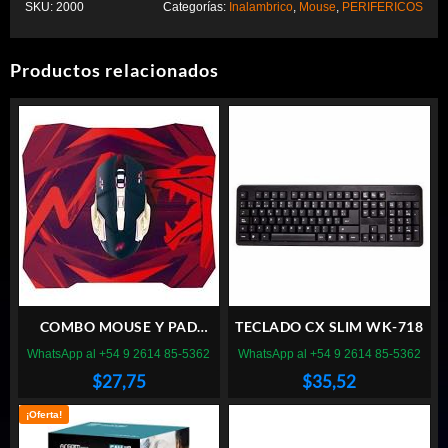
SKU:
2000
Categorías:
Inalambrico
,
Mouse
,
PERIFERICOS
Productos relacionados
COMBO MOUSE Y PAD
TECLADO CX SLIM WK-718
NOGA GAMER
WhatsApp al +54 9 2614 85-5362
WhatsApp al +54 9 2614 85-5362
$
27,75
$
35,52
¡Oferta!