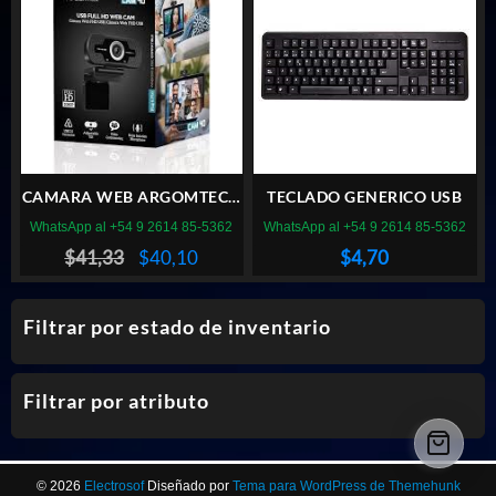
CAMARA WEB ARGOMTECH
TECLADO GENERICO USB
CAM40 MIC 1080P
WhatsApp al +54 9 2614 85-5362
WhatsApp al +54 9 2614 85-5362
El
El
$
41,33
$
40,10
$
4,70
precio
precio
original
actual
Filtrar por estado de inventario
era:
es:
$41,33.
$40,10.
Filtrar por atributo
© 2026
Electrosof
Diseñado por
Tema para WordPress de Themehunk