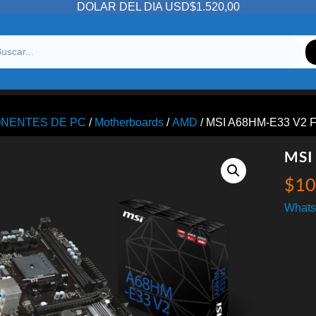
DOLAR DEL DIA USD$1.520,00
NENTES DE PC
/
Motherboards
/
AMD
/ MSI A68HM-E33 V2 
MSI
$
10
Whats