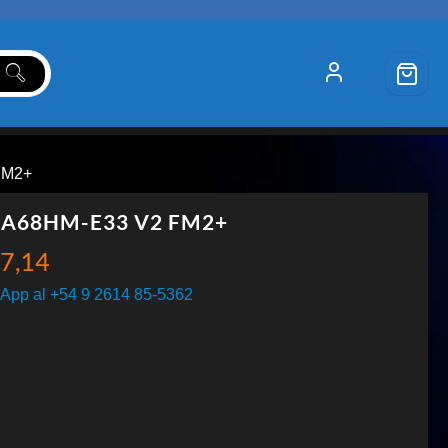
FM2+
 A68HM-E33 V2 FM2+
7,14
App al +54 9 2614 85-5362