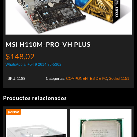
MSI H110M-PRO-VH PLUS
$
148,02
WhatsApp al +54 9 2614 85-5362
SKU:
1188
Categorías:
COMPONENTES DE PC
,
Socket 1151
Productos relacionados
¡Oferta!