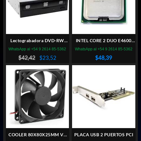
Lectograbadora DVD-RW
INTEL CORE 2 DUO E4600
LITEON
SOCKET LGA 775
WhatsApp al +54 9 2614 85-5362
WhatsApp al +54 9 2614 85-5362
El
El
$
42,42
$
23,52
$
48,39
precio
precio
original
actual
era:
es:
$42,42.
$23,52.
COOLER 80X80X25MM VT
PLACA USB 2 PUERTOS PCI