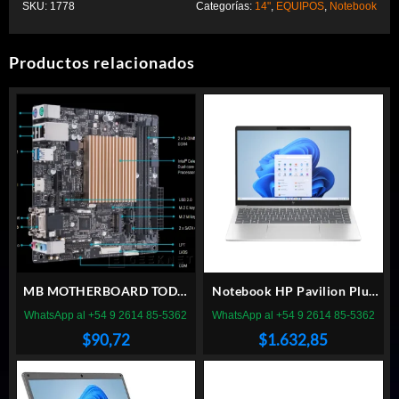
SKU:
1778
Categorías:
14"
,
EQUIPOS
,
Notebook
Productos relacionados
MB MOTHERBOARD TODO
Notebook HP Pavilion Plus
EN UNO ASUS PRIME
U5-125H 14″ 16GB/512
WhatsApp al +54 9 2614 85-5362
WhatsApp al +54 9 2614 85-5362
J4005IC INTEL CELERON
W11h
$
90,72
$
1.632,85