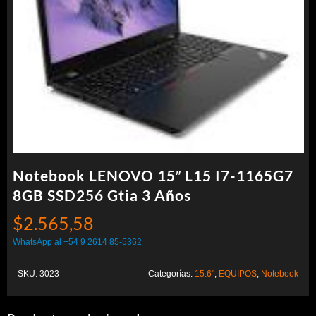
Notebook LENOVO 15″ L15 I7-1165G7
8GB SSD256 Gtia 3 Años
$
2.565,58
WhatsApp al +54 9 2614 85-5362
SKU:
3023
Categorías:
15.6"
,
EQUIPOS
,
Notebook