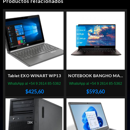
Productos relacionados
Tablet EXO WINART WP13
NOTEBOOK BANGHO MAX
14″ L4 i5 8GB 240GB NVME
WhatsApp al +54 9 2614 85-5362
WhatsApp al +54 9 2614 85-5362
FREE DOS
$
425,60
$
593,60