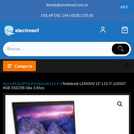
Saltar
tienda@electrosof.com.ar
al
ARS
contenido
DOLAR DEL DIA USD$1.520,00
Categoría
Inicio
/
EQUIPOS
/
Notebook
/
15.6"
/ Notebook LENOVO 15″ L15 I7-1165G7
8GB SSD256 Gtia 3 Años