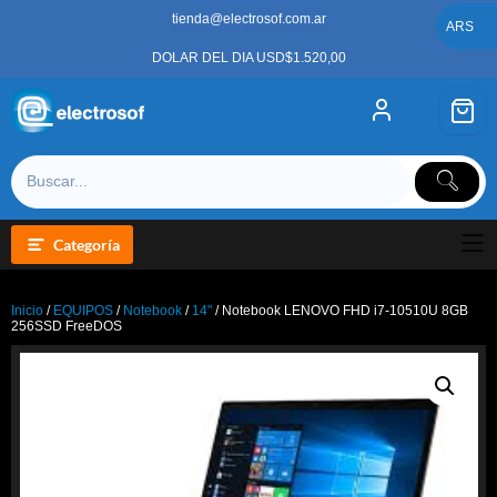
Saltar
tienda@electrosof.com.ar
al
ARS
contenido
DOLAR DEL DIA USD$1.520,00
Categoría
Inicio
/
EQUIPOS
/
Notebook
/
14"
/ Notebook LENOVO FHD i7-10510U 8GB
256SSD FreeDOS