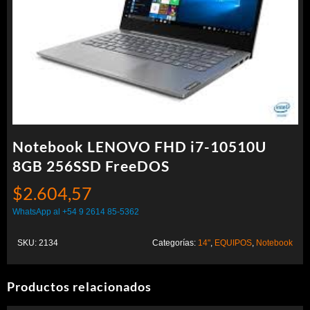
Notebook LENOVO FHD i7-10510U
8GB 256SSD FreeDOS
$
2.604,57
WhatsApp al +54 9 2614 85-5362
SKU:
2134
Categorías:
14"
,
EQUIPOS
,
Notebook
Productos relacionados