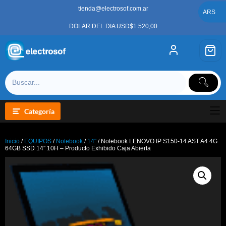
Saltar
tienda@electrosof.com.ar
al
ARS
contenido
DOLAR DEL DIA USD$1.520,00
Categoría
Inicio
/
EQUIPOS
/
Notebook
/
14"
/ Notebook LENOVO IP S150-14 AST A4 4G
64GB SSD 14″ 10H – Producto Exhibido Caja Abierta