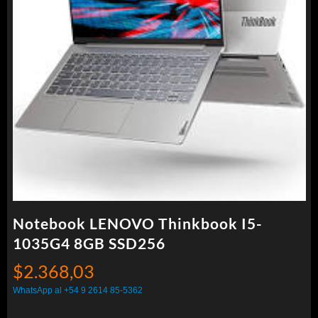
Notebook LENOVO Thinkbook I5-
1035G4 8GB SSD256
$
2.368,03
WhatsApp al +54 9 2614 85-5362