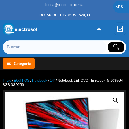
Saltar
tienda@electrosof.com.ar
al
ARS
contenido
DOLAR DEL DIA USD$1.520,00
Categoría
Inicio
/
EQUIPOS
/
Notebook
/
14"
/ Notebook LENOVO Thinkbook I5-1035G4
8GB SSD256