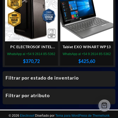
$92,95.
$89,59.
PC ELECTROSOF INTEL
Tablet EXO WINART WP13
G7400 /RAM DDR4 16GB
WhatsApp al +54 9 2614 85-5362
WhatsApp al +54 9 2614 85-5362
/SSD 120GB SATA
$
370,72
$
425,60
/GABINETE KIT
Filtrar por estado de inventario
Filtrar por atributo
© 2026
Electrosof
Diseñado por
Tema para WordPress de Themehunk