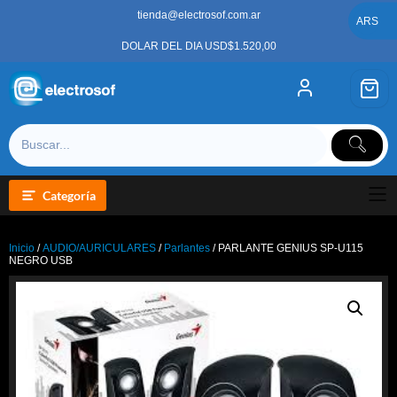
Saltar
tienda@electrosof.com.ar
al
ARS
contenido
DOLAR DEL DIA USD$1.520,00
Categoría
Inicio
/
AUDIO/AURICULARES
/
Parlantes
/ PARLANTE GENIUS SP-U115
NEGRO USB