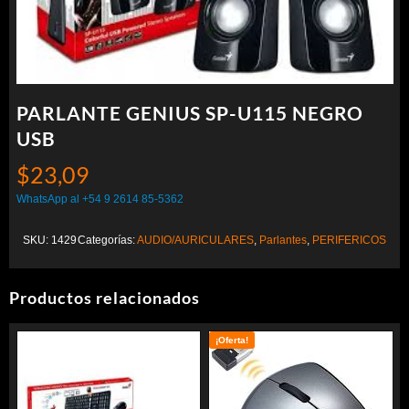
PARLANTE GENIUS SP-U115 NEGRO
USB
$
23,09
WhatsApp al +54 9 2614 85-5362
SKU:
1429
Categorías:
AUDIO/AURICULARES
,
Parlantes
,
PERIFERICOS
Productos relacionados
¡Oferta!