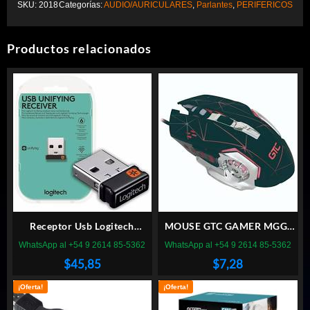
SKU:
2018
Categorías:
AUDIO/AURICULARES
,
Parlantes
,
PERIFERICOS
Productos relacionados
Receptor Usb Logitech
MOUSE GTC GAMER MGG-
Unifying Para Kit Teclado Y
015 PLAY TO WIN
WhatsApp al +54 9 2614 85-5362
WhatsApp al +54 9 2614 85-5362
Mouse
$
45,85
$
7,28
¡Oferta!
¡Oferta!