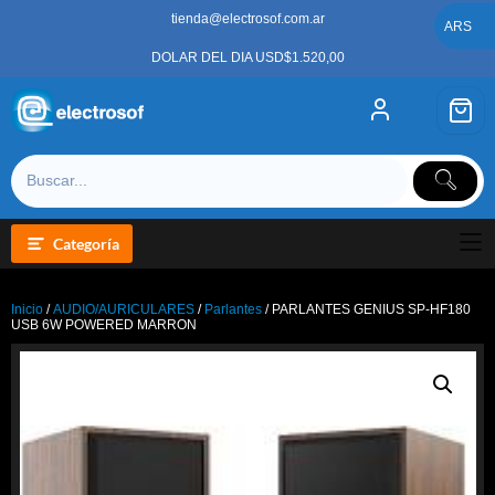
Saltar
tienda@electrosof.com.ar
al
ARS
contenido
DOLAR DEL DIA USD$1.520,00
Categoría
Inicio
/
AUDIO/AURICULARES
/
Parlantes
/ PARLANTES GENIUS SP-HF180
USB 6W POWERED MARRON