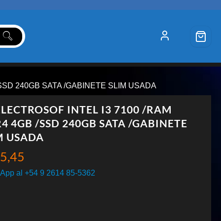
/SSD 240GB SATA /GABINETE SLIM USADA
ELECTROSOF INTEL I3 7100 /RAM
4 4GB /SSD 240GB SATA /GABINETE
M USADA
5,45
App al +54 9 2614 85-5362