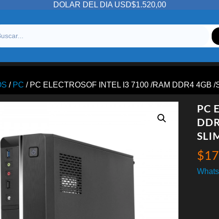
DOLAR DEL DIA USD$1.520,00
OS
/
PC
/ PC ELECTROSOF INTEL I3 7100 /RAM DDR4 4GB 
PC 
DDR
SLI
$
17
Whats